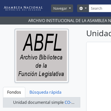
Skip to main content
Búsqueda
Search options
Navegar
ARCHIVO INSTITUCIONAL DE LA ASAMBLEA 
Unidad
Fondos
Búsqueda rápida
Unidad documental simple
CO-20-209 - Actas-1998-2000