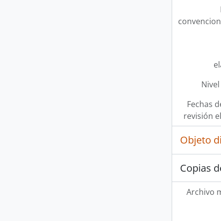
convencion
e
Nivel
Fechas d
revisión e
Objeto d
Copias d
Archivo 