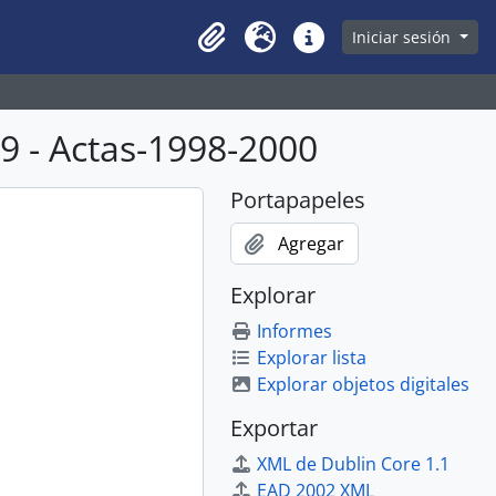
owse page
Iniciar sesión
Clipboard
Idioma
Enlaces rápidos
 - Actas-1998-2000
Portapapeles
Agregar
Explorar
Informes
Explorar lista
Explorar objetos digitales
Exportar
XML de Dublin Core 1.1
EAD 2002 XML