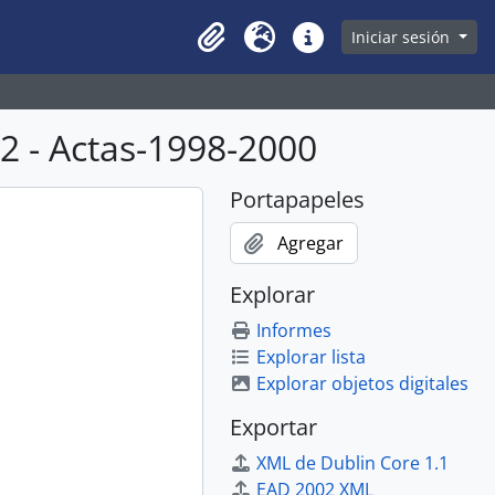
owse page
Iniciar sesión
Clipboard
Idioma
Enlaces rápidos
 - Actas-1998-2000
Portapapeles
Agregar
Explorar
Informes
Explorar lista
Explorar objetos digitales
Exportar
XML de Dublin Core 1.1
EAD 2002 XML