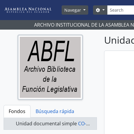
Skip to main content
Búsqueda
Search options
Navegar
ARCHIVO INSTITUCIONAL DE LA ASAMBLEA 
Unidad
Fondos
Búsqueda rápida
Unidad documental simple
CO-20-082 - Actas-1998-2000