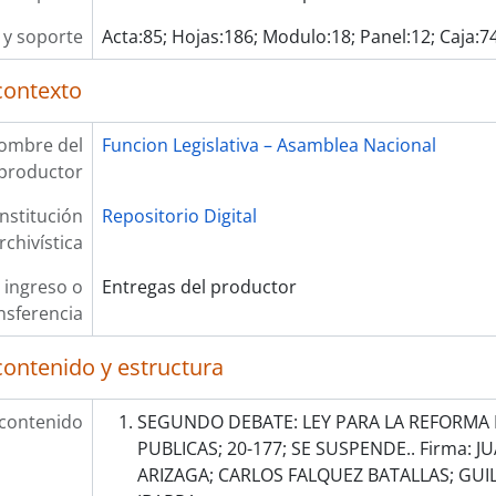
y soporte
Acta:85; Hojas:186; Modulo:18; Panel:12; Caja:744
contexto
ombre del
Funcion Legislativa – Asamblea Nacional
productor
Institución
Repositorio Digital
rchivística
 ingreso o
Entregas del productor
nsferencia
contenido y estructura
 contenido
SEGUNDO DEBATE: LEY PARA LA REFORMA 
PUBLICAS; 20-177; SE SUSPENDE.. Firma: J
ARIZAGA; CARLOS FALQUEZ BATALLAS; GU