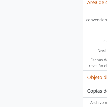
Área de c
convencion
e
Nivel
Fechas d
revisión e
Objeto d
Copias d
Archivo 