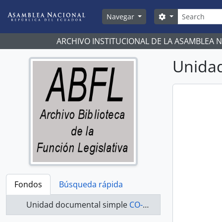
Skip to main content
Búsqueda
Search options
Navegar
ARCHIVO INSTITUCIONAL DE LA ASAMBLEA 
Unidad
Fondos
Búsqueda rápida
Unidad documental simple
CO-20-068 - Actas-1998-2000