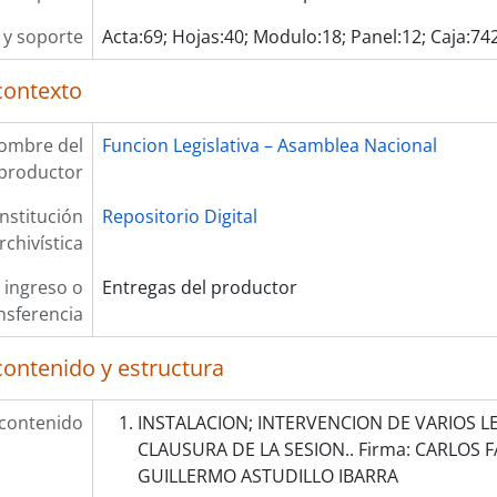
y soporte
Acta:69; Hojas:40; Modulo:18; Panel:12; Caja:742
contexto
ombre del
Funcion Legislativa – Asamblea Nacional
productor
Institución
Repositorio Digital
rchivística
 ingreso o
Entregas del productor
nsferencia
contenido y estructura
 contenido
INSTALACION; INTERVENCION DE VARIOS L
CLAUSURA DE LA SESION.. Firma: CARLOS 
GUILLERMO ASTUDILLO IBARRA