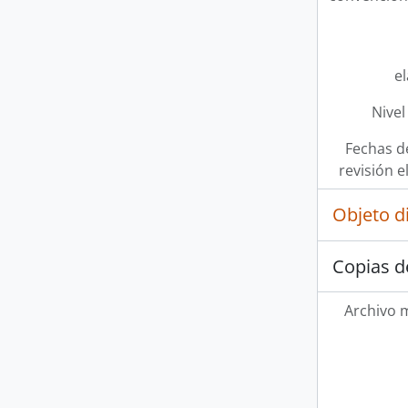
e
Nivel
Fechas d
revisión e
Objeto d
Copias d
Archivo 