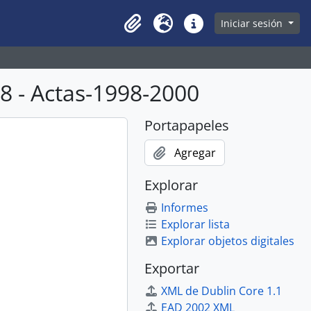
owse page
Iniciar sesión
Clipboard
Idioma
Enlaces rápidos
 - Actas-1998-2000
Portapapeles
Agregar
Explorar
Informes
Explorar lista
Explorar objetos digitales
Exportar
XML de Dublin Core 1.1
EAD 2002 XML