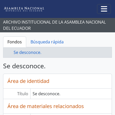
Skip to main content
Togg
ARCHIVO INSTITUCIONAL DE LA ASAMBLEA NACIONAL
DEL ECUADOR
Fondos
Búsqueda rápida
Se desconoce.
Se desconoce.
Área de identidad
Título
Se desconoce.
Área de materiales relacionados