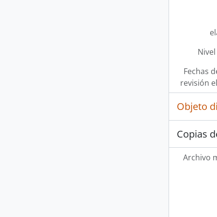
e
Nivel
Fechas d
revisión e
Objeto d
Copias d
Archivo 