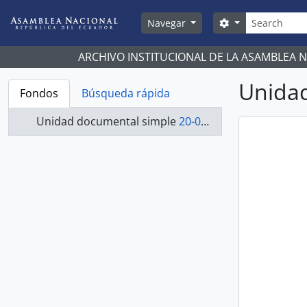
Skip to main content
Búsqueda
Search options
Navegar
ARCHIVO INSTITUCIONAL DE LA ASAMBLEA 
Unidad
Fondos
Búsqueda rápida
Unidad documental simple
20-032-R - Resolución-1998-2000