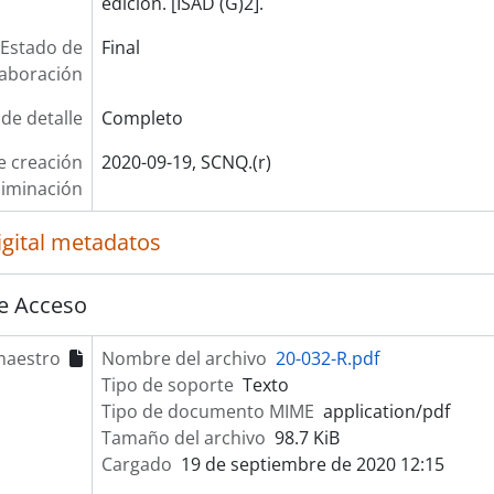
edición. [ISAD (G)2].
Estado de
Final
laboración
 de detalle
Completo
e creación
2020-09-19, SCNQ.(r)
liminación
igital metadatos
e Acceso
maestro
Nombre del archivo
20-032-R.pdf
Tipo de soporte
Texto
Tipo de documento MIME
application/pdf
Tamaño del archivo
98.7 KiB
Cargado
19 de septiembre de 2020 12:15