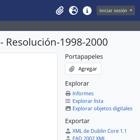
owse page
Iniciar sesión
Clipboard
Idioma
Enlaces rápidos
- Resolución-1998-2000
Portapapeles
Agregar
Explorar
Informes
Explorar lista
Explorar objetos digitales
Exportar
XML de Dublin Core 1.1
EAD 2002 XML