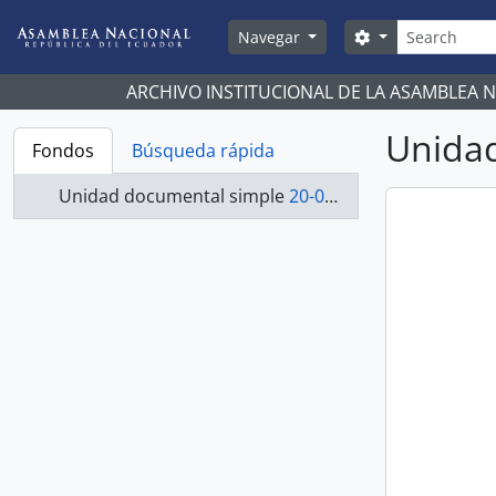
Skip to main content
Búsqueda
Search options
Navegar
ARCHIVO INSTITUCIONAL DE LA ASAMBLEA 
Unidad
Fondos
Búsqueda rápida
Unidad documental simple
20-022-R - Resolución-1998-2000