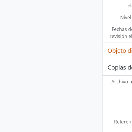
e
Nivel
Fechas d
revisión e
Objeto d
Copias d
Archivo 
Referen