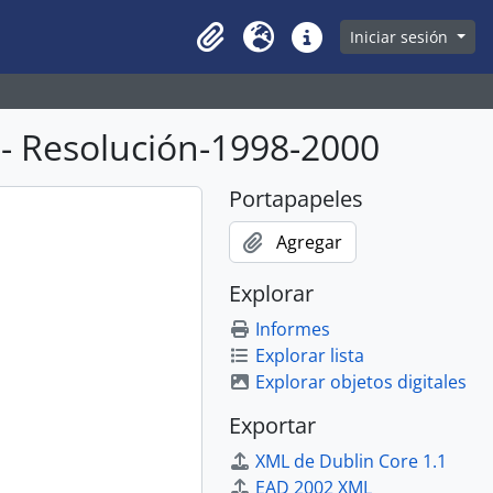
owse page
Iniciar sesión
Clipboard
Idioma
Enlaces rápidos
- Resolución-1998-2000
Portapapeles
Agregar
Explorar
Informes
Explorar lista
Explorar objetos digitales
Exportar
XML de Dublin Core 1.1
EAD 2002 XML