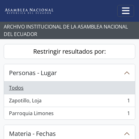
Skip to main content
Togg
ARCHIVO INSTITUCIONAL DE LA ASAMBLEA NACIONAL
DEL ECUADOR
Restringir resultados por:
Personas - Lugar
Todos
Zapotillo, Loja
1
, 1 resultados
Parroquia Limones
1
, 1 resultados
Materia - Fechas