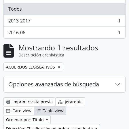
Todos
2013-2017
1
, 1 resultados
2016-06
1
, 1 resultados
Mostrando 1 resultados
Descripción archivística
Remove filter:
ACUERDOS LEGISLATIVOS
Opciones avanzadas de búsqueda
Imprimir vista previa
Jerarquía
Card view
Table view
Ordenar por: Título
Dirección: Clasificación en orden ascendente