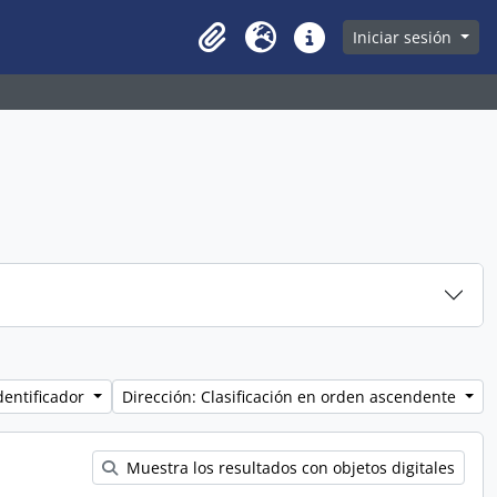
owse page
Iniciar sesión
Clipboard
Idioma
Enlaces rápidos
dentificador
Dirección: Clasificación en orden ascendente
Muestra los resultados con objetos digitales