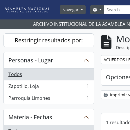
Skip to main content
Búsqueda
Search options
Navegar
ARCHIVO INSTITUCIONAL DE LA ASAMBLEA 
Mo
Restringir resultados por:
Descrip
Personas - Lugar
Remove filter:
ACUERDOS LE
Todos
Opcione
Zapotillo, Loja
1
, 1 resultados
Imprimir v
Parroquia Limones
1
, 1 resultados
Materia - Fechas
1 resultado