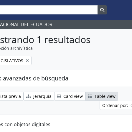
Search in br
NACIONAL DEL ECUADOR
strando 1 resultados
ción archivística
GISLATIVOS
s avanzadas de búsqueda
ista previa
Jerarquía
Card view
Table view
Ordenar por: I
s con objetos digitales