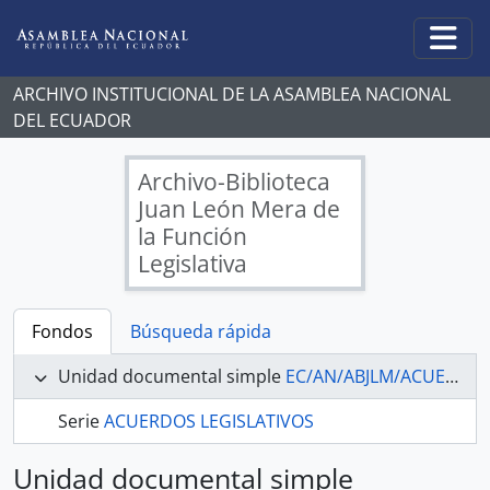
Skip to main content
Togg
ARCHIVO INSTITUCIONAL DE LA ASAMBLEA NACIONAL
DEL ECUADOR
Archivo-Biblioteca
Juan León Mera de
la Función
Legislativa
Fondos
Búsqueda rápida
Unidad documental simple
EC/AN/ABJLM/ACUERDOS/605/A - ACUERDOS LEGISLATIVOS
Serie
ACUERDOS LEGISLATIVOS
Unidad documental simple