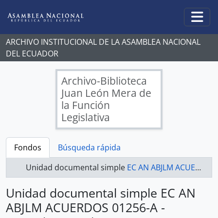
Skip to main content
Togg
ARCHIVO INSTITUCIONAL DE LA ASAMBLEA NACIONAL
DEL ECUADOR
Archivo-Biblioteca
Juan León Mera de
la Función
Legislativa
Fondos
Búsqueda rápida
Unidad documental simple
EC AN ABJLM ACUERDOS 01256-A - Acuerdos Legislativos
Unidad documental simple EC AN
ABJLM ACUERDOS 01256-A -