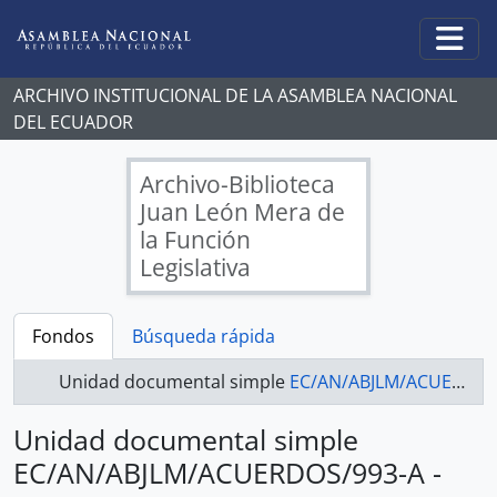
Skip to main content
Togg
ARCHIVO INSTITUCIONAL DE LA ASAMBLEA NACIONAL
DEL ECUADOR
Archivo-Biblioteca
Juan León Mera de
la Función
Legislativa
Fondos
Búsqueda rápida
Unidad documental simple
EC/AN/ABJLM/ACUERDOS/993-A - ACUERDOS LEGISLATIVOS
Unidad documental simple
EC/AN/ABJLM/ACUERDOS/993-A -