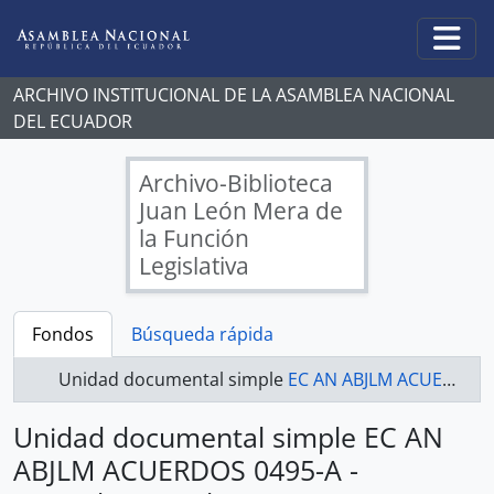
Skip to main content
Togg
ARCHIVO INSTITUCIONAL DE LA ASAMBLEA NACIONAL
DEL ECUADOR
Archivo-Biblioteca
Juan León Mera de
la Función
Legislativa
Fondos
Búsqueda rápida
Unidad documental simple
EC AN ABJLM ACUERDOS 0495-A - Acuerdos Legislativos
Unidad documental simple EC AN
ABJLM ACUERDOS 0495-A -