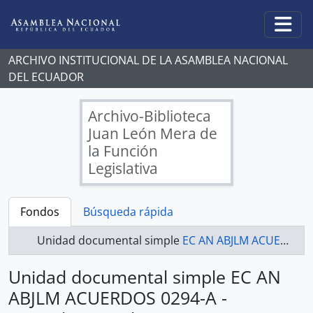
Skip to main content
Togg
ARCHIVO INSTITUCIONAL DE LA ASAMBLEA NACIONAL
DEL ECUADOR
Archivo-Biblioteca
Juan León Mera de
la Función
Legislativa
Fondos
Búsqueda rápida
Unidad documental simple
EC AN ABJLM ACUERDOS 0294-A - Acuerdos Legislativos
Unidad documental simple EC AN
ABJLM ACUERDOS 0294-A -