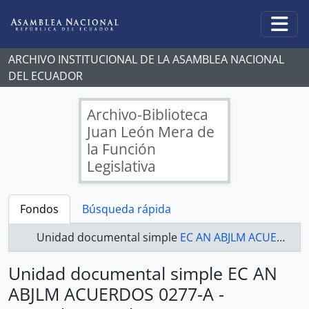
Skip to main content
Togg
ARCHIVO INSTITUCIONAL DE LA ASAMBLEA NACIONAL
DEL ECUADOR
Archivo-Biblioteca
Juan León Mera de
la Función
Legislativa
Fondos
Búsqueda rápida
Unidad documental simple
EC AN ABJLM ACUERDOS 0277-A - Acuerdos Legislativos
Unidad documental simple EC AN
ABJLM ACUERDOS 0277-A -