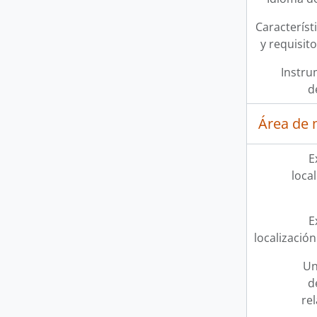
Característi
y requisit
Instru
d
Área de 
E
loca
E
localización
Un
d
re