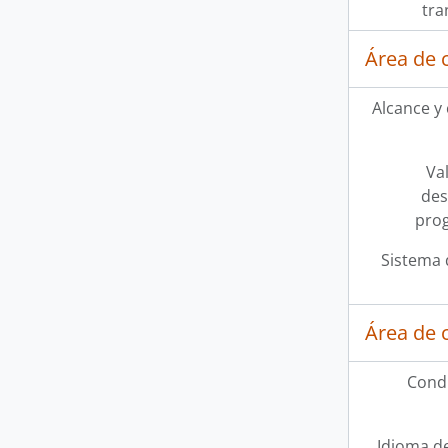
tra
Área de 
Alcance y
Val
des
pro
Sistema 
Área de 
Condi
Idioma de