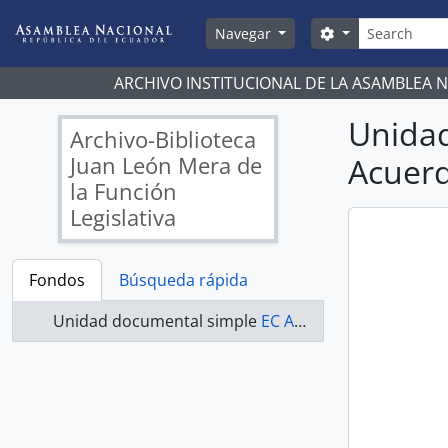
Skip to main content
Búsqueda
Search options
Navegar
ARCHIVO INSTITUCIONAL DE LA ASAMBLEA 
Unida
Archivo-Biblioteca
Juan León Mera de
Acuerd
la Función
Legislativa
Fondos
Búsqueda rápida
Unidad documental simple
EC AN ABJLM ACUERDOS 0269-A - Acuerdos Legislativos