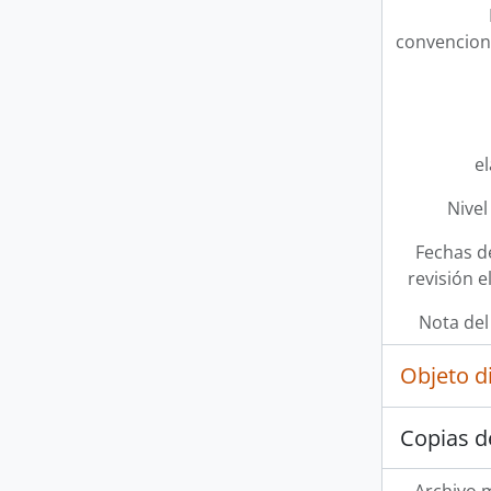
convencion
e
Nivel
Fechas d
revisión e
Nota del
Objeto d
Copias d