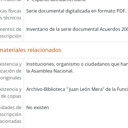
cas físicas
Serie documental digitalizada en formato PDF.
os técnicos
mentos de
Inventario de la serie documental Acuerdos 20
escripción
materiales relacionados
xistencia y
Instituciones, organismo o ciudadanos que ha
lización de
la Asamblea Nacional.
originales
xistencia y
Archivo-Biblioteca " Juan León Mera" de la Funci
 de copias
idades de
No existen
escripción
lacionadas