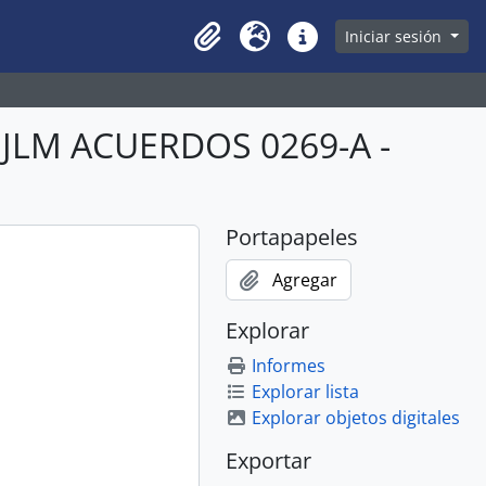
owse page
Iniciar sesión
Clipboard
Idioma
Enlaces rápidos
BJLM ACUERDOS 0269-A -
Portapapeles
Agregar
Explorar
Informes
Explorar lista
Explorar objetos digitales
Exportar