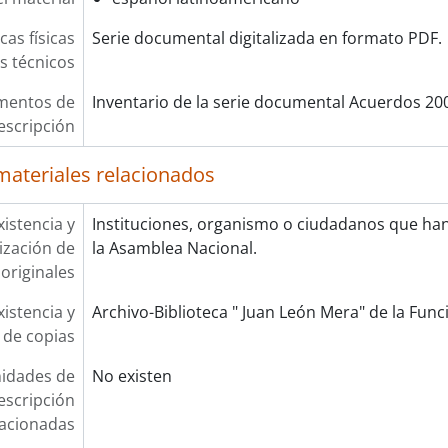
cas físicas
Serie documental digitalizada en formato PDF.
os técnicos
mentos de
Inventario de la serie documental Acuerdos 20
escripción
materiales relacionados
xistencia y
Instituciones, organismo o ciudadanos que ha
lización de
la Asamblea Nacional.
originales
xistencia y
Archivo-Biblioteca " Juan León Mera" de la Funci
 de copias
idades de
No existen
escripción
lacionadas