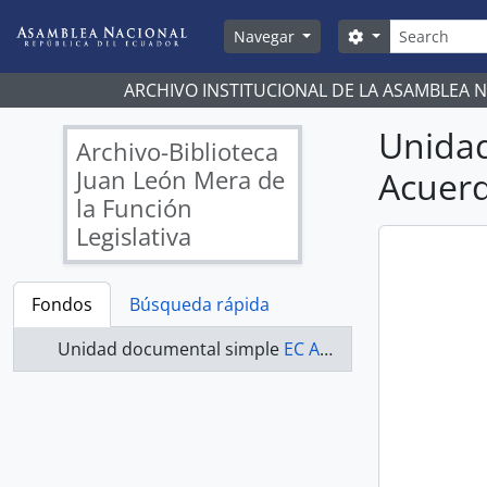
Skip to main content
Búsqueda
Search options
Navegar
ARCHIVO INSTITUCIONAL DE LA ASAMBLEA 
Unida
Archivo-Biblioteca
Juan León Mera de
Acuerd
la Función
Legislativa
Fondos
Búsqueda rápida
Unidad documental simple
EC AN ABJLM ACUERDOS 0255-A - Acuerdos Legislativos