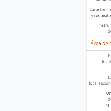
Característi
y requisit
Instru
d
Área de 
E
loca
E
localización
Un
d
re