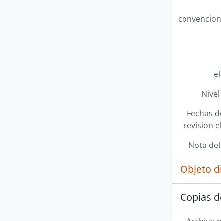
convencion
e
Nivel
Fechas d
revisión e
Nota del
Objeto d
Copias d