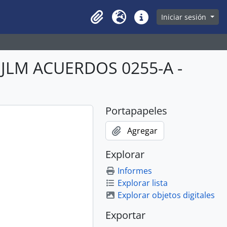
owse page
Iniciar sesión
Clipboard
Idioma
Enlaces rápidos
BJLM ACUERDOS 0255-A -
Portapapeles
Agregar
Explorar
Informes
Explorar lista
Explorar objetos digitales
Exportar