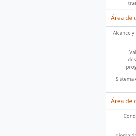
tra
Área de 
Alcance y
Val
des
pro
Sistema 
Área de 
Condi
Idioma de