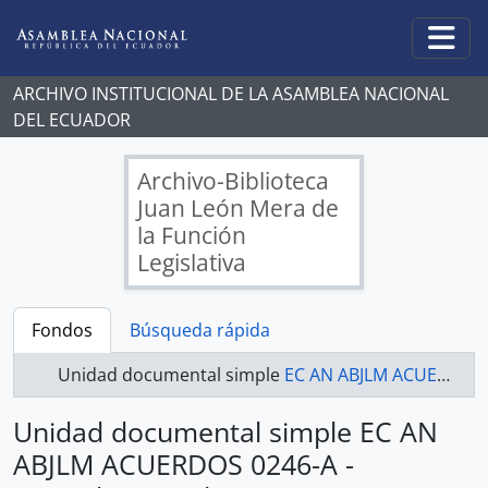
Skip to main content
Togg
ARCHIVO INSTITUCIONAL DE LA ASAMBLEA NACIONAL
DEL ECUADOR
Archivo-Biblioteca
Juan León Mera de
la Función
Legislativa
Fondos
Búsqueda rápida
Unidad documental simple
EC AN ABJLM ACUERDOS 0246-A - Acuerdos Legislativos
Unidad documental simple EC AN
ABJLM ACUERDOS 0246-A -