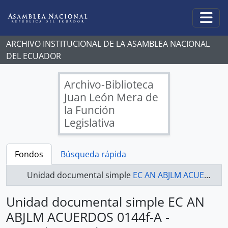
Skip to main content
Togg
ARCHIVO INSTITUCIONAL DE LA ASAMBLEA NACIONAL
DEL ECUADOR
Archivo-Biblioteca
Juan León Mera de
la Función
Legislativa
Fondos
Búsqueda rápida
Unidad documental simple
EC AN ABJLM ACUERDOS 0144f-A - Acuerdos Legislativos
Unidad documental simple EC AN
ABJLM ACUERDOS 0144f-A -