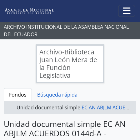
Skip to main content
Togg
ARCHIVO INSTITUCIONAL DE LA ASAMBLEA NACIONAL
DEL ECUADOR
Archivo-Biblioteca
Juan León Mera de
la Función
Legislativa
Fondos
Búsqueda rápida
Unidad documental simple
EC AN ABJLM ACUERDOS 0144d-A - Acuerdos Legislativos
Unidad documental simple EC AN
ABJLM ACUERDOS 0144d-A -