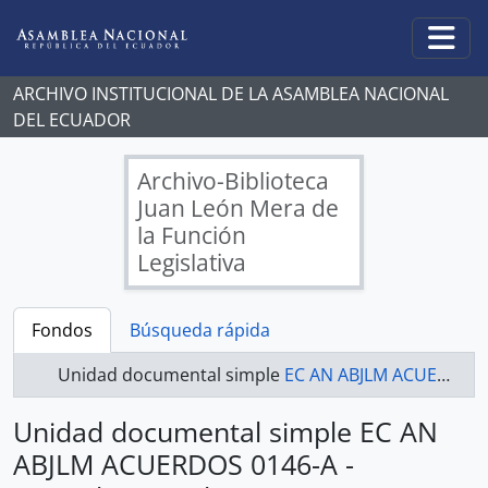
Skip to main content
Togg
ARCHIVO INSTITUCIONAL DE LA ASAMBLEA NACIONAL
DEL ECUADOR
Archivo-Biblioteca
Juan León Mera de
la Función
Legislativa
Fondos
Búsqueda rápida
Unidad documental simple
EC AN ABJLM ACUERDOS 0146-A - Acuerdos Legislativos
Unidad documental simple EC AN
ABJLM ACUERDOS 0146-A -