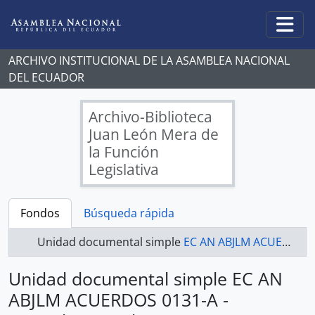
Skip to main content
Togg
ARCHIVO INSTITUCIONAL DE LA ASAMBLEA NACIONAL
DEL ECUADOR
Archivo-Biblioteca
Juan León Mera de
la Función
Legislativa
Fondos
Búsqueda rápida
Unidad documental simple
EC AN ABJLM ACUERDOS 0131-A - Acuerdos Legislativos
Unidad documental simple EC AN
ABJLM ACUERDOS 0131-A -