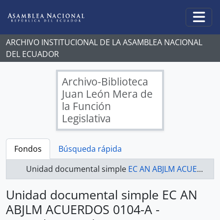
Skip to main content
Togg
ARCHIVO INSTITUCIONAL DE LA ASAMBLEA NACIONAL
DEL ECUADOR
Archivo-Biblioteca
Juan León Mera de
la Función
Legislativa
Fondos
Búsqueda rápida
Unidad documental simple
EC AN ABJLM ACUERDOS 0104-A - Acuerdos Legislativos
Unidad documental simple EC AN
ABJLM ACUERDOS 0104-A -