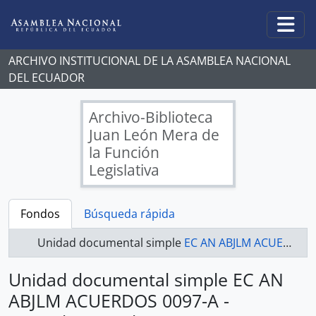
Skip to main content
Togg
ARCHIVO INSTITUCIONAL DE LA ASAMBLEA NACIONAL
DEL ECUADOR
Archivo-Biblioteca
Juan León Mera de
la Función
Legislativa
Fondos
Búsqueda rápida
Unidad documental simple
EC AN ABJLM ACUERDOS 0097-A - Acuerdos Legislativos
Unidad documental simple EC AN
ABJLM ACUERDOS 0097-A -