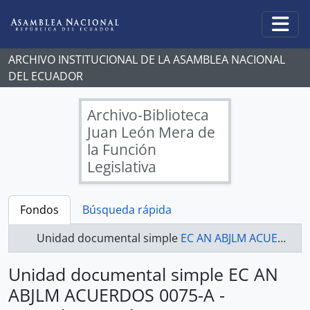
Skip to main content
Togg
ARCHIVO INSTITUCIONAL DE LA ASAMBLEA NACIONAL
DEL ECUADOR
Archivo-Biblioteca
Juan León Mera de
la Función
Legislativa
Fondos
Búsqueda rápida
Unidad documental simple
EC AN ABJLM ACUERDOS 0075-A - Acuerdos Legislativos
Unidad documental simple EC AN
ABJLM ACUERDOS 0075-A -