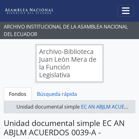
Skip to main content
Togg
ARCHIVO INSTITUCIONAL DE LA ASAMBLEA NACIONAL
DEL ECUADOR
Archivo-Biblioteca
Juan León Mera de
la Función
Legislativa
Fondos
Búsqueda rápida
Unidad documental simple
EC AN ABJLM ACUERDOS 0039-A - Acuerdos Legislativos
Unidad documental simple EC AN
ABJLM ACUERDOS 0039-A -