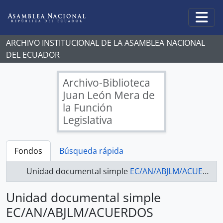
Skip to main content
Togg
ARCHIVO INSTITUCIONAL DE LA ASAMBLEA NACIONAL
DEL ECUADOR
Archivo-Biblioteca
Juan León Mera de
la Función
Legislativa
Fondos
Búsqueda rápida
Unidad documental simple
EC/AN/ABJLM/ACUERDOS LEGISLATIVOS - ACUERDOS LEGISLATIVOS 2021-2025
Unidad documental simple
EC/AN/ABJLM/ACUERDOS