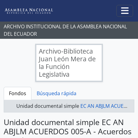
Skip to main content
Togg
ARCHIVO INSTITUCIONAL DE LA ASAMBLEA NACIONAL
DEL ECUADOR
Archivo-Biblioteca
Juan León Mera de
la Función
Legislativa
Fondos
Búsqueda rápida
Unidad documental simple
EC AN ABJLM ACUERDOS 005-A - Acuerdos Legislativos
Unidad documental simple EC AN
ABJLM ACUERDOS 005-A - Acuerdos