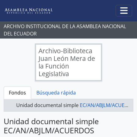
Skip to main content
Togg
ARCHIVO INSTITUCIONAL DE LA ASAMBLEA NACIONAL
DEL ECUADOR
Archivo-Biblioteca
Juan León Mera de
la Función
Legislativa
Fondos
Búsqueda rápida
Unidad documental simple
EC/AN/ABJLM/ACUERDOS LEGISLATIVOS - ACUERDOS LEGISLATIVOS 2017-2021
Unidad documental simple
EC/AN/ABJLM/ACUERDOS