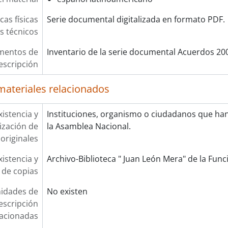
cas físicas
Serie documental digitalizada en formato PDF.
os técnicos
mentos de
Inventario de la serie documental Acuerdos 20
escripción
materiales relacionados
xistencia y
Instituciones, organismo o ciudadanos que ha
lización de
la Asamblea Nacional.
originales
xistencia y
Archivo-Biblioteca " Juan León Mera" de la Funci
 de copias
idades de
No existen
escripción
lacionadas