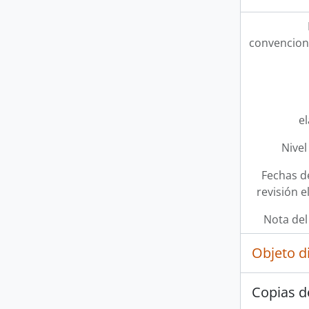
convencion
e
Nivel
Fechas d
revisión e
Nota del
Objeto d
Copias d