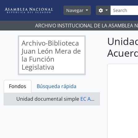
Skip to main content
Búsqueda
Search options
Navegar
ARCHIVO INSTITUCIONAL DE LA ASAMBLEA 
Unida
Archivo-Biblioteca
Juan León Mera de
Acuerd
la Función
Legislativa
Fondos
Búsqueda rápida
Unidad documental simple
EC AN ABJLM ACUERDOS 003-A - Acuerdos Legislativos