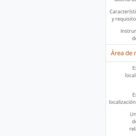
Característi
y requisit
Instru
d
Área de 
E
loca
E
localización
Un
d
re