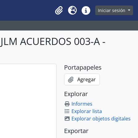
owse page
Iniciar sesión
Clipboard
Idioma
Enlaces rápidos
BJLM ACUERDOS 003-A -
Portapapeles
Agregar
Explorar
Informes
Explorar lista
Explorar objetos digitales
Exportar