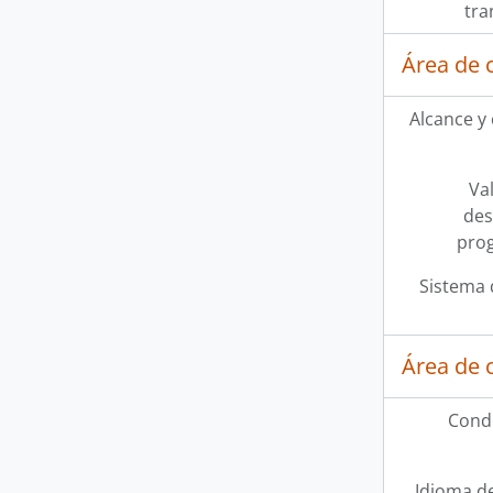
tra
Área de 
Alcance y
Val
des
pro
Sistema 
Área de 
Condi
Idioma de