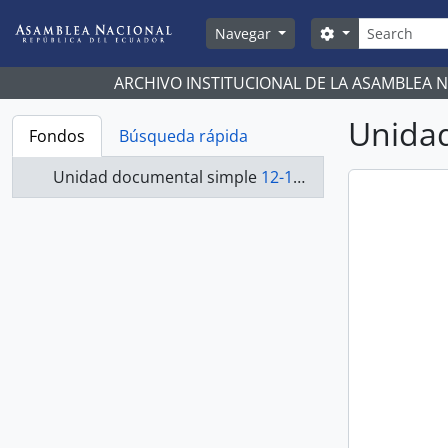
Skip to main content
Búsqueda
Search options
Navegar
ARCHIVO INSTITUCIONAL DE LA ASAMBLEA 
Unidad
Fondos
Búsqueda rápida
Unidad documental simple
12-1214-A - Acuerdo-2000-2002