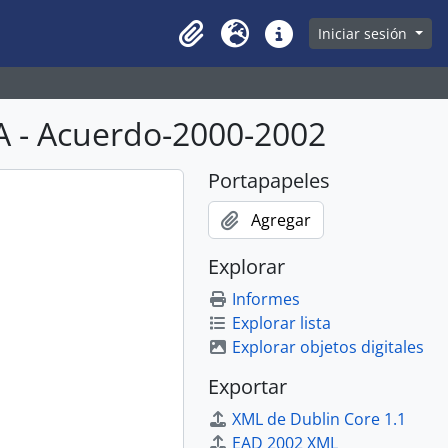
owse page
Iniciar sesión
Clipboard
Idioma
Enlaces rápidos
A - Acuerdo-2000-2002
Portapapeles
Agregar
Explorar
Informes
Explorar lista
Explorar objetos digitales
Exportar
XML de Dublin Core 1.1
EAD 2002 XML