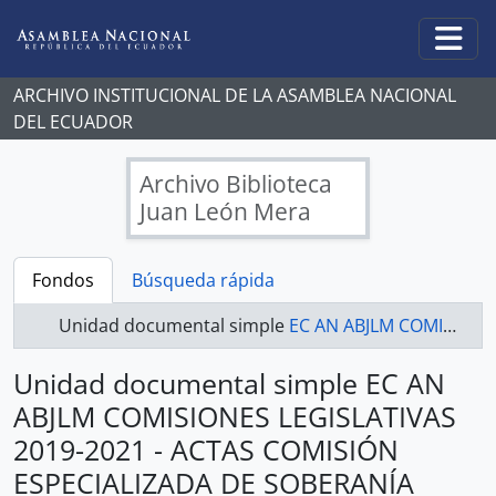
Skip to main content
Togg
ARCHIVO INSTITUCIONAL DE LA ASAMBLEA NACIONAL
DEL ECUADOR
Archivo Biblioteca
Juan León Mera
Fondos
Búsqueda rápida
Unidad documental simple
EC AN ABJLM COMISIONES LEGISLATIVAS 2019-2021 - ACTAS COMISIÓN ESPECIALIZADA DE SOBERANÍA ALIMENTARIA, DESARROLLO DEL SECTOR AGROPECUARIO Y PESQUERO.
Unidad documental simple EC AN
ABJLM COMISIONES LEGISLATIVAS
2019-2021 - ACTAS COMISIÓN
ESPECIALIZADA DE SOBERANÍA