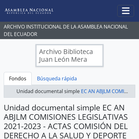
Skip to main content
Togg
ARCHIVO INSTITUCIONAL DE LA ASAMBLEA NACIONAL
DEL ECUADOR
Archivo Biblioteca
Juan León Mera
Fondos
Búsqueda rápida
Unidad documental simple
EC AN ABJLM COMISIONES LEGISLATIVAS 2021-2023 - ACTAS COMISIÓN DEL DERECHO A LA SALUD Y DEPORTE
Unidad documental simple EC AN
ABJLM COMISIONES LEGISLATIVAS
2021-2023 - ACTAS COMISIÓN DEL
DERECHO A LA SALUD Y DEPORTE