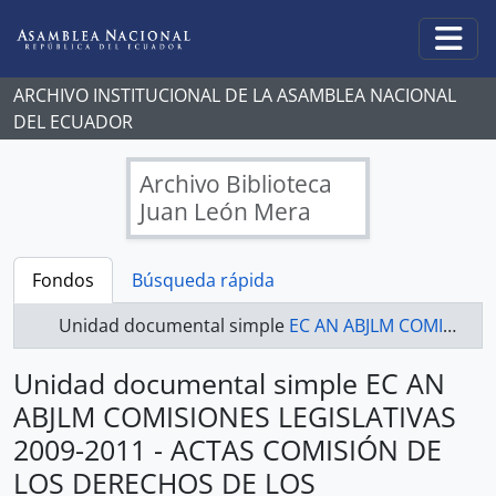
Skip to main content
Togg
ARCHIVO INSTITUCIONAL DE LA ASAMBLEA NACIONAL
DEL ECUADOR
Archivo Biblioteca
Juan León Mera
Fondos
Búsqueda rápida
Unidad documental simple
EC AN ABJLM COMISIONES LEGISLATIVAS 2009-2011 - ACTAS COMISIÓN DE LOS DERECHOS DE LOS TRABAJADORES Y LA SEGURIDAD SOCIAL
Unidad documental simple EC AN
ABJLM COMISIONES LEGISLATIVAS
2009-2011 - ACTAS COMISIÓN DE
LOS DERECHOS DE LOS