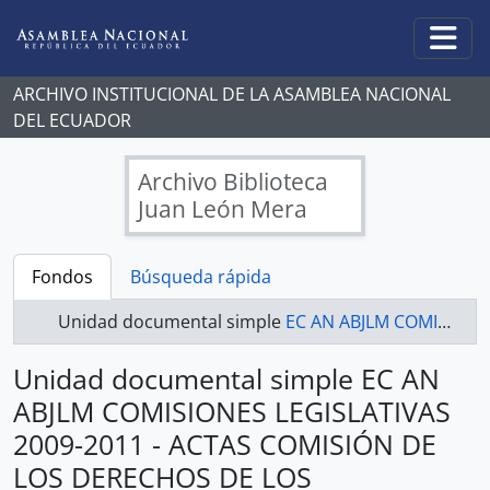
Skip to main content
Togg
ARCHIVO INSTITUCIONAL DE LA ASAMBLEA NACIONAL
DEL ECUADOR
Archivo Biblioteca
Juan León Mera
Fondos
Búsqueda rápida
Unidad documental simple
EC AN ABJLM COMISIONES LEGISLATIVAS 2009-2011 - ACTAS COMISIÓN DE LOS DERECHOS DE LOS TRABAJADORES Y LA SEGURIDAD SOCIAL
Unidad documental simple EC AN
ABJLM COMISIONES LEGISLATIVAS
2009-2011 - ACTAS COMISIÓN DE
LOS DERECHOS DE LOS