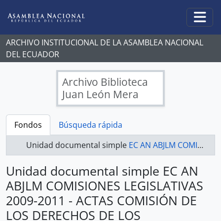
Skip to main content
Togg
ARCHIVO INSTITUCIONAL DE LA ASAMBLEA NACIONAL
DEL ECUADOR
Archivo Biblioteca
Juan León Mera
Fondos
Búsqueda rápida
Unidad documental simple
EC AN ABJLM COMISIONES LEGISLATIVAS 2009-2011 - ACTAS COMISIÓN DE LOS DERECHOS DE LOS TRABAJADORES Y LA SEGURIDAD SOCIAL
Unidad documental simple EC AN
ABJLM COMISIONES LEGISLATIVAS
2009-2011 - ACTAS COMISIÓN DE
LOS DERECHOS DE LOS