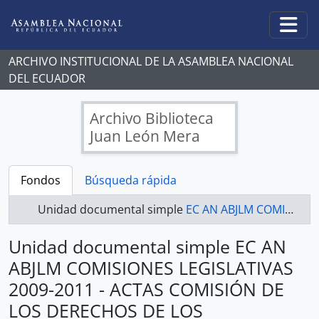
Skip to main content
Togg
ARCHIVO INSTITUCIONAL DE LA ASAMBLEA NACIONAL
DEL ECUADOR
Archivo Biblioteca
Juan León Mera
Fondos
Búsqueda rápida
Unidad documental simple
EC AN ABJLM COMISIONES LEGISLATIVAS 2009-2011 - ACTAS COMISIÓN DE LOS DERECHOS DE LOS TRABAJADORES Y LA SEGURIDAD SOCIAL
Unidad documental simple EC AN
ABJLM COMISIONES LEGISLATIVAS
2009-2011 - ACTAS COMISIÓN DE
LOS DERECHOS DE LOS