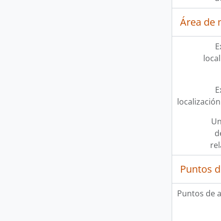
Área de 
E
loca
E
localización
Un
d
re
Puntos d
Puntos de 