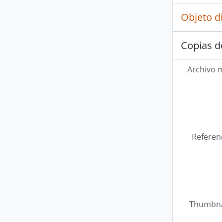
Objeto d
Copias d
Archivo 
Referen
Thumbna