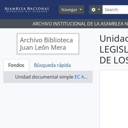
Skip to main content
Búsqueda
Search options
Navegar
ARCHIVO INSTITUCIONAL DE LA ASAMBLEA 
Unida
Archivo Biblioteca
Juan León Mera
LEGIS
DE LO
Fondos
Búsqueda rápida
Unidad documental simple
EC AN ABJLM COMISIONES LEGISLATIVAS 2009-2011 - ACTAS COMISIÓN DE LOS DERECHOS DE LOS TRABAJADORES Y LA SEGURIDAD SOCIAL