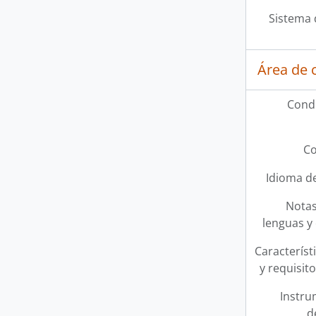
Sistema 
Área de 
Condi
Co
Idioma de
Notas
lenguas y 
Característi
y requisit
Instru
d