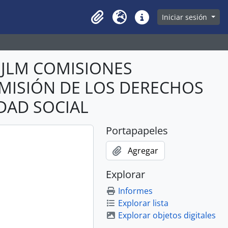
owse page
Iniciar sesión
Clipboard
Idioma
Enlaces rápidos
ABJLM COMISIONES
COMISIÓN DE LOS DERECHOS
DAD SOCIAL
Portapapeles
Agregar
Explorar
Informes
Explorar lista
Explorar objetos digitales