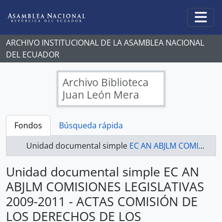
Skip to main content
Togg
ARCHIVO INSTITUCIONAL DE LA ASAMBLEA NACIONAL
DEL ECUADOR
Archivo Biblioteca
Juan León Mera
Fondos
Búsqueda rápida
Unidad documental simple
EC AN ABJLM COMISIONES LEGISLATIVAS 2009-2011 - ACTAS COMISIÓN DE LOS DERECHOS DE LOS TRABAJADORES Y LA SEGURIDAD SOCIAL
Unidad documental simple EC AN
ABJLM COMISIONES LEGISLATIVAS
2009-2011 - ACTAS COMISIÓN DE
LOS DERECHOS DE LOS