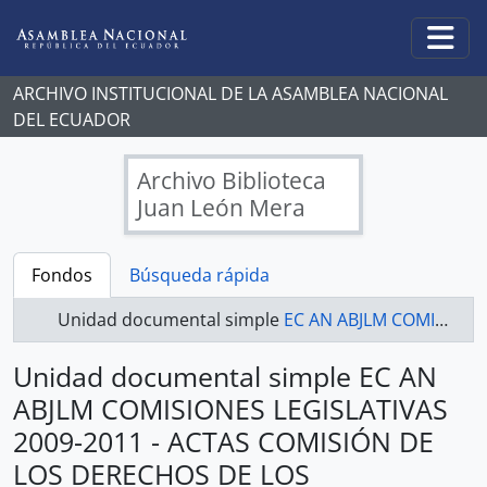
Skip to main content
Togg
ARCHIVO INSTITUCIONAL DE LA ASAMBLEA NACIONAL
DEL ECUADOR
Archivo Biblioteca
Juan León Mera
Fondos
Búsqueda rápida
Unidad documental simple
EC AN ABJLM COMISIONES LEGISLATIVAS 2009-2011 - ACTAS COMISIÓN DE LOS DERECHOS DE LOS TRABAJADORES Y LA SEGURIDAD SOCIAL
Unidad documental simple EC AN
ABJLM COMISIONES LEGISLATIVAS
2009-2011 - ACTAS COMISIÓN DE
LOS DERECHOS DE LOS