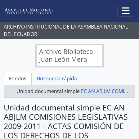
Skip to main content
Togg
ARCHIVO INSTITUCIONAL DE LA ASAMBLEA NACIONAL
DEL ECUADOR
Archivo Biblioteca
Juan León Mera
Fondos
Búsqueda rápida
Unidad documental simple
EC AN ABJLM COMISIONES LEGISLATIVAS 2009-2011 - ACTAS COMISIÓN DE LOS DERECHOS DE LOS TRABAJADORES Y LA SEGURIDAD SOCIAL
Unidad documental simple EC AN
ABJLM COMISIONES LEGISLATIVAS
2009-2011 - ACTAS COMISIÓN DE
LOS DERECHOS DE LOS