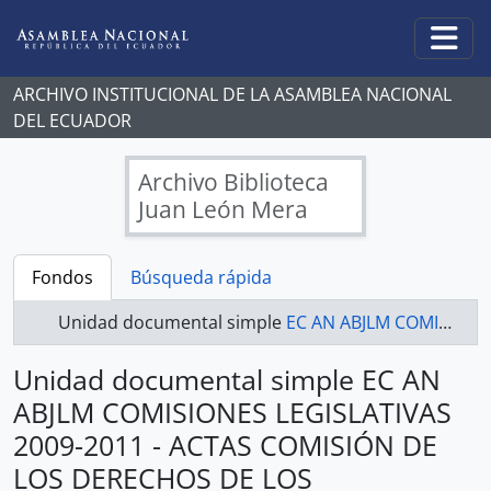
Skip to main content
Togg
ARCHIVO INSTITUCIONAL DE LA ASAMBLEA NACIONAL
DEL ECUADOR
Archivo Biblioteca
Juan León Mera
Fondos
Búsqueda rápida
Unidad documental simple
EC AN ABJLM COMISIONES LEGISLATIVAS 2009-2011 - ACTAS COMISIÓN DE LOS DERECHOS DE LOS TRABAJADORES Y LA SEGURIDAD SOCIAL
Unidad documental simple EC AN
ABJLM COMISIONES LEGISLATIVAS
2009-2011 - ACTAS COMISIÓN DE
LOS DERECHOS DE LOS