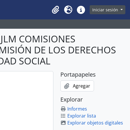
owse page
Iniciar sesión
Clipboard
Idioma
Enlaces rápidos
ABJLM COMISIONES
COMISIÓN DE LOS DERECHOS
DAD SOCIAL
Portapapeles
Agregar
Explorar
Informes
Explorar lista
Explorar objetos digitales