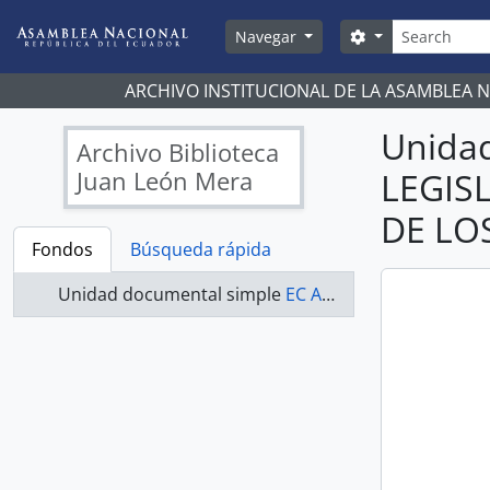
Skip to main content
Búsqueda
Search options
Navegar
ARCHIVO INSTITUCIONAL DE LA ASAMBLEA 
Unida
Archivo Biblioteca
Juan León Mera
LEGIS
DE LO
Fondos
Búsqueda rápida
Unidad documental simple
EC AN ABJLM COMISIONES LEGISLATIVAS 2009-2011 - ACTAS COMISIÓN DE LOS DERECHOS DE LOS TRABAJADORES Y LA SEGURIDAD SOCIAL