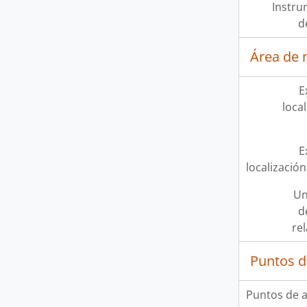
Instru
d
Área de 
E
loca
E
localización
Un
d
re
Puntos d
Puntos de 