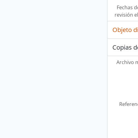
Fechas d
revisión e
Objeto d
Copias d
Archivo 
Referen