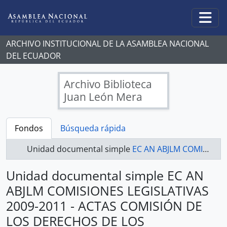
Skip to main content
Togg
ARCHIVO INSTITUCIONAL DE LA ASAMBLEA NACIONAL
DEL ECUADOR
Archivo Biblioteca
Juan León Mera
Fondos
Búsqueda rápida
Unidad documental simple
EC AN ABJLM COMISIONES LEGISLATIVAS 2009-2011 - ACTAS COMISIÓN DE LOS DERECHOS DE LOS TRABAJADORES Y LA SEGURIDAD SOCIAL
Unidad documental simple EC AN
ABJLM COMISIONES LEGISLATIVAS
2009-2011 - ACTAS COMISIÓN DE
LOS DERECHOS DE LOS