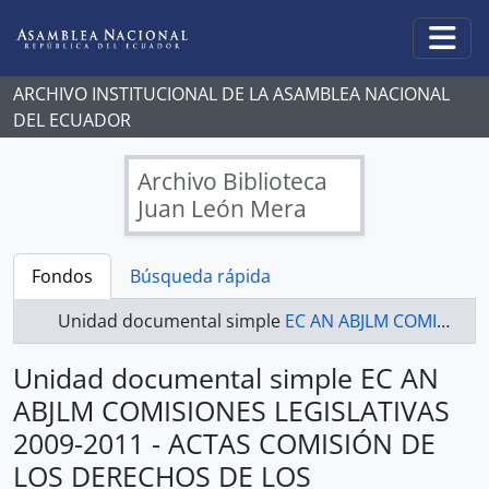
Skip to main content
Togg
ARCHIVO INSTITUCIONAL DE LA ASAMBLEA NACIONAL
DEL ECUADOR
Archivo Biblioteca
Juan León Mera
Fondos
Búsqueda rápida
Unidad documental simple
EC AN ABJLM COMISIONES LEGISLATIVAS 2009-2011 - ACTAS COMISIÓN DE LOS DERECHOS DE LOS TRABAJADORES Y LA SEGURIDAD SOCIAL
Unidad documental simple EC AN
ABJLM COMISIONES LEGISLATIVAS
2009-2011 - ACTAS COMISIÓN DE
LOS DERECHOS DE LOS