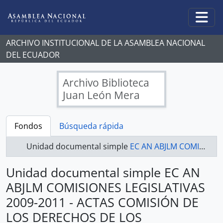
Skip to main content
Togg
ARCHIVO INSTITUCIONAL DE LA ASAMBLEA NACIONAL
DEL ECUADOR
Archivo Biblioteca
Juan León Mera
Fondos
Búsqueda rápida
Unidad documental simple
EC AN ABJLM COMISIONES LEGISLATIVAS 2009-2011 - ACTAS COMISIÓN DE LOS DERECHOS DE LOS TRABAJADORES Y LA SEGURIDAD SOCIAL
Unidad documental simple EC AN
ABJLM COMISIONES LEGISLATIVAS
2009-2011 - ACTAS COMISIÓN DE
LOS DERECHOS DE LOS