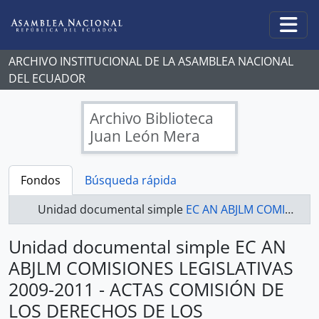
Skip to main content
Togg
ARCHIVO INSTITUCIONAL DE LA ASAMBLEA NACIONAL
DEL ECUADOR
Archivo Biblioteca
Juan León Mera
Fondos
Búsqueda rápida
Unidad documental simple
EC AN ABJLM COMISIONES LEGISLATIVAS 2009-2011 - ACTAS COMISIÓN DE LOS DERECHOS DE LOS TRABAJADORES Y LA SEGURIDAD SOCIAL
Unidad documental simple EC AN
ABJLM COMISIONES LEGISLATIVAS
2009-2011 - ACTAS COMISIÓN DE
LOS DERECHOS DE LOS