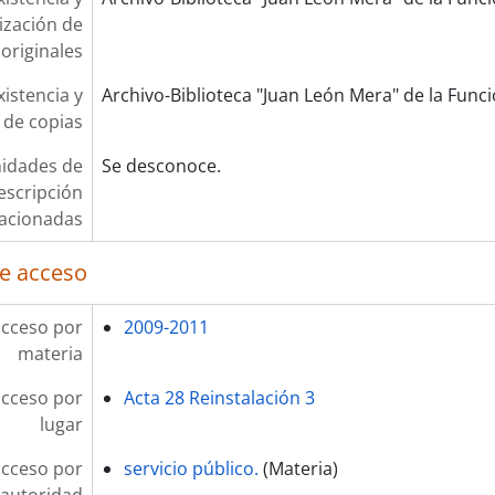
lización de
originales
xistencia y
Archivo-Biblioteca "Juan León Mera" de la Funció
 de copias
idades de
Se desconoce.
escripción
lacionadas
e acceso
acceso por
2009-2011
materia
acceso por
Acta 28 Reinstalación 3
lugar
acceso por
servicio público.
(Materia)