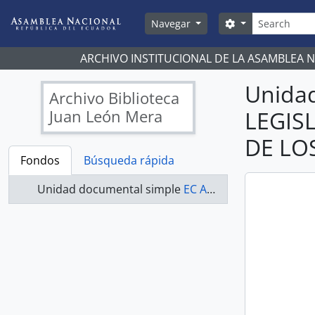
Skip to main content
Búsqueda
Search options
Navegar
ARCHIVO INSTITUCIONAL DE LA ASAMBLEA 
Unida
Archivo Biblioteca
Juan León Mera
LEGIS
DE LO
Fondos
Búsqueda rápida
Unidad documental simple
EC AN ABJLM COMISIONES LEGISLATIVAS 2009-2011 - ACTAS COMISIÓN DE LOS DERECHOS DE LOS TRABAJADORES Y LA SEGURIDAD SOCIAL