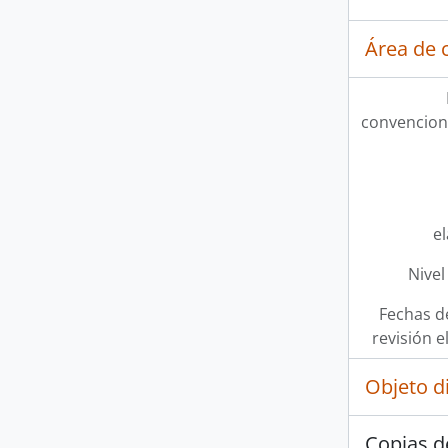
Área de c
convencion
e
Nivel
Fechas d
revisión e
Objeto d
Copias d