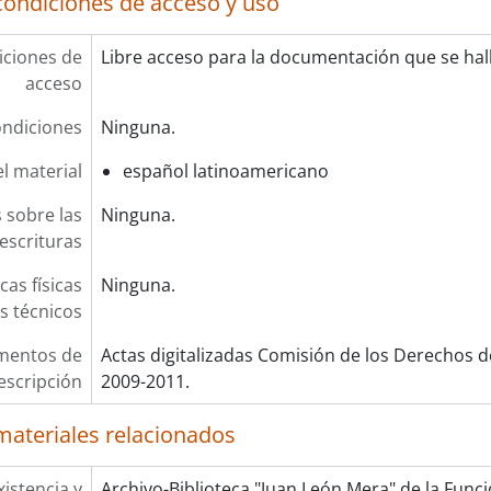
condiciones de acceso y uso
ciones de
Libre acceso para la documentación que se halla
acceso
ndiciones
Ninguna.
l material
español latinoamericano
 sobre las
Ninguna.
escrituras
cas físicas
Ninguna.
os técnicos
mentos de
Actas digitalizadas Comisión de los Derechos d
escripción
2009-2011.
materiales relacionados
xistencia y
Archivo-Biblioteca "Juan León Mera" de la Funció