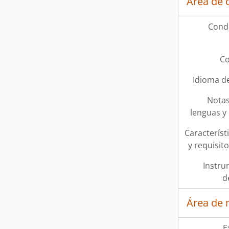
Área de 
Condi
Co
Idioma de
Notas
lenguas y 
Característi
y requisit
Instru
d
Área de 
E