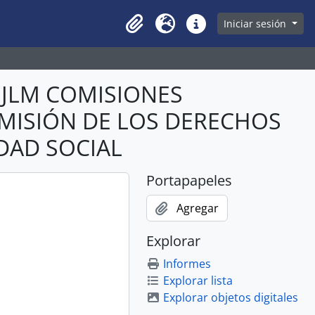
owse page
Iniciar sesión
Clipboard
Idioma
Enlaces rápidos
ABJLM COMISIONES
COMISIÓN DE LOS DERECHOS
DAD SOCIAL
Portapapeles
Agregar
Explorar
Informes
Explorar lista
Explorar objetos digitales