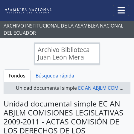
Skip to main content
Togg
ARCHIVO INSTITUCIONAL DE LA ASAMBLEA NACIONAL
DEL ECUADOR
Archivo Biblioteca
Juan León Mera
Fondos
Búsqueda rápida
Unidad documental simple
EC AN ABJLM COMISIONES LEGISLATIVAS 2009-2011 - ACTAS COMISIÓN DE LOS DERECHOS DE LOS TRABAJADORES Y LA SEGURIDAD SOCIAL
Unidad documental simple EC AN
ABJLM COMISIONES LEGISLATIVAS
2009-2011 - ACTAS COMISIÓN DE
LOS DERECHOS DE LOS