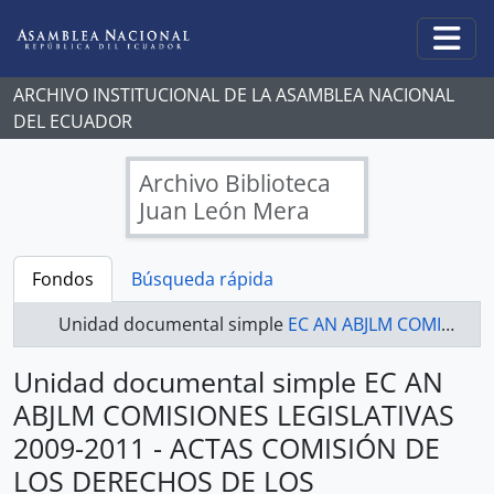
Skip to main content
Togg
ARCHIVO INSTITUCIONAL DE LA ASAMBLEA NACIONAL
DEL ECUADOR
Archivo Biblioteca
Juan León Mera
Fondos
Búsqueda rápida
Unidad documental simple
EC AN ABJLM COMISIONES LEGISLATIVAS 2009-2011 - ACTAS COMISIÓN DE LOS DERECHOS DE LOS TRABAJADORES Y LA SEGURIDAD SOCIAL
Unidad documental simple EC AN
ABJLM COMISIONES LEGISLATIVAS
2009-2011 - ACTAS COMISIÓN DE
LOS DERECHOS DE LOS