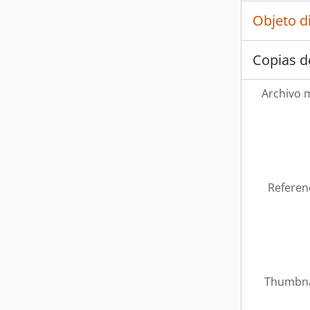
Objeto d
Copias d
Archivo 
Referen
Thumbna