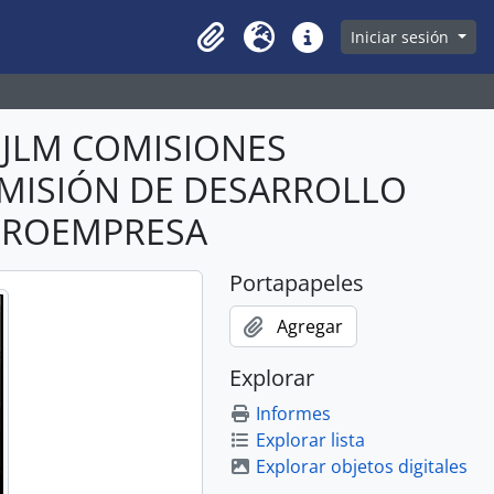
owse page
Iniciar sesión
Clipboard
Idioma
Enlaces rápidos
ABJLM COMISIONES
COMISIÓN DE DESARROLLO
CROEMPRESA
Portapapeles
Agregar
Explorar
Informes
Explorar lista
Explorar objetos digitales