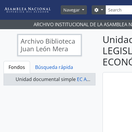
Skip to main content
Búsqueda
Search options
Navegar
ARCHIVO INSTITUCIONAL DE LA ASAMBLEA 
Unida
Archivo Biblioteca
Juan León Mera
LEGIS
ECONÓ
Fondos
Búsqueda rápida
Unidad documental simple
EC AN ABJLM COMISIONES LEGISLATIVAS 2009-2011 - ACTAS COMISIÓN DE DESARROLLO ECONÓMICO, PRODUCTIVO Y LA MICROEMPRESA