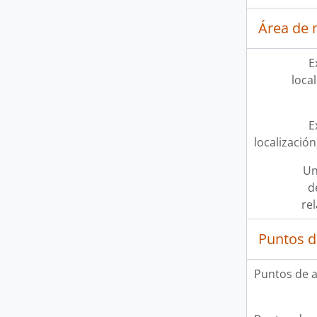
Área de 
E
loca
E
localización
Un
d
re
Puntos d
Puntos de 